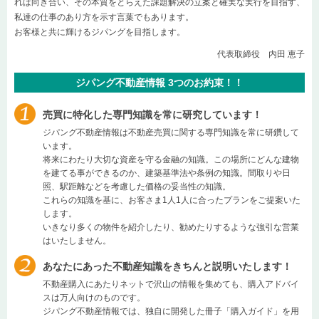
れば向き合い、その本質をとらえた課題解決の立案と確実な実行を目指す、
私達の仕事のあり方を示す言葉でもあります。
お客様と共に輝けるジパングを目指します。
代表取締役 内田 恵子
ジパング不動産情報 3つのお約束！！
売買に特化した専門知識を常に研究しています！
ジパング不動産情報は不動産売買に関する専門知識を常に研鑽して
います。
将来にわたり大切な資産を守る金融の知識。この場所にどんな建物
を建てる事ができるのか、建築基準法や条例の知識。間取りや日
照、駅距離などを考慮した価格の妥当性の知識。
これらの知識を基に、お客さま1人1人に合ったプランをご提案いた
します。
いきなり多くの物件を紹介したり、勧めたりするような強引な営業
はいたしません。
あなたにあった不動産知識をきちんと説明いたします！
不動産購入にあたりネットで沢山の情報を集めても、購入アドバイ
スは万人向けのものです。
ジパング不動産情報では、独自に開発した冊子「購入ガイド」を用